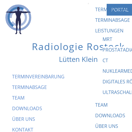
TERMINVEREIN
PORTAL
TERMINABSAGE
LEISTUNGEN
MRT
Radiologie Rostock
PROSTATADI
Lütten Klein
CT
NUKLEARMED
Datenschutz­
TERMINVEREINBARUNG
DIGITALES 
TERMINABSAGE
erklärung
ULTRASCHAL
TEAM
TEAM
DOWNLOADS
1. Datenschutz auf einen Blick
DOWNLOADS
ÜBER UNS
ÜBER UNS
KONTAKT
Allgemeine Hinweise