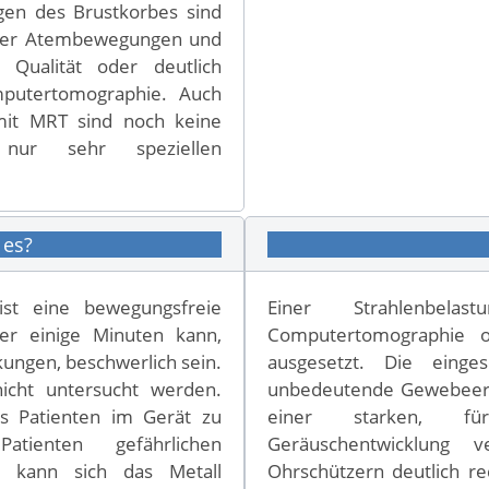
gen des Brustkorbes sind
, der Atembewegungen und
 Qualität oder deutlich
mputertomographie. Auch
mit MRT sind noch keine
 nur sehr speziellen
 es?
 ist eine bewegungsfreie
Einer Strahlenbela
ber einige Minuten kann,
Computertomographie o
ungen, beschwerlich sein.
ausgesetzt. Die einge
icht untersucht werden.
unbedeutende Gewebeerwä
s Patienten im Gerät zu
einer starken, fü
tienten gefährlichen
Geräuschentwicklung 
g kann sich das Metall
Ohrschützern deutlich r