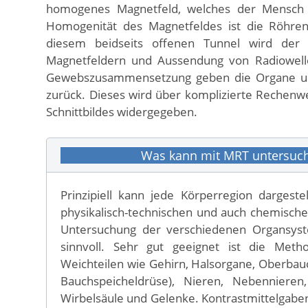
homogenes Magnetfeld, welches der Mensch j
Homogenität des Magnetfeldes ist die Röhrenf
diesem beidseits offenen Tunnel wird der P
Magnetfeldern und Aussendung von Radiowell
Gewebszusammensetzung geben die Organe und 
zurück. Dieses wird über komplizierte Rechen
Schnittbildes widergegeben.
Was kann mit MRT untersuc
Prinzipiell kann jede Körperregion dargest
physikalisch-technischen und auch chemische
Untersuchung der verschiedenen Organsy
sinnvoll. Sehr gut geeignet ist die Meth
Weichteilen wie Gehirn, Halsorgane, Oberbauc
Bauchspeicheldrüse), Nieren, Nebennieren
Wirbelsäule und Gelenke. Kontrastmittelgabe