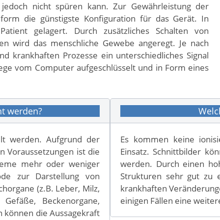
edoch nicht spüren kann. Zur Gewährleistung der
orm die günstigste Konfiguration für das Gerät. In
atient gelagert. Durch zusätzliches Schalten von
en wird das menschliche Gewebe angeregt. Je nach
krankhaften Prozesse ein unterschiedliches Signal
wege vom Computer aufgeschlüsselt und in Form eines
ht werden?
Welch
ellt werden. Aufgrund der
Es kommen keine ionisi
n Voraussetzungen ist die
Einsatz. Schnittbilder k
steme mehr oder weniger
werden. Durch einen hoh
ode zur Darstellung von
Strukturen sehr gut zu 
horgane (z.B. Leber, Milz,
krankhaften Veränderungen
, Gefäße, Beckenorgane,
einigen Fällen eine weite
n können die Aussagekraft