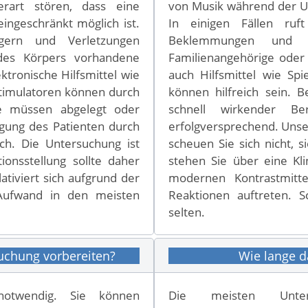
art stören, dass eine
von Musik während der Un
ingeschränkt möglich ist.
In einigen Fällen ru
gern und Verletzungen
Beklemmungen und A
 des Körpers vorhandene
Familienangehörige oder
ktronische Hilfsmittel wie
auch Hilfsmittel wie Spi
timulatoren können durch
können hilfreich sein. 
e müssen abgelegt oder
schnell wirkender Be
gung des Patienten durch
erfolgversprechend. Unser 
ich. Die Untersuchung ist
scheuen Sie sich nicht,
tionsstellung sollte daher
stehen Sie über eine Kl
ativiert sich aufgrund der
modernen Kontrastmitte
 Aufwand in den meisten
Reaktionen auftreten. S
selten.
uchung vorbereiten?
Wie lange 
 notwendig. Sie können
Die meisten Unte