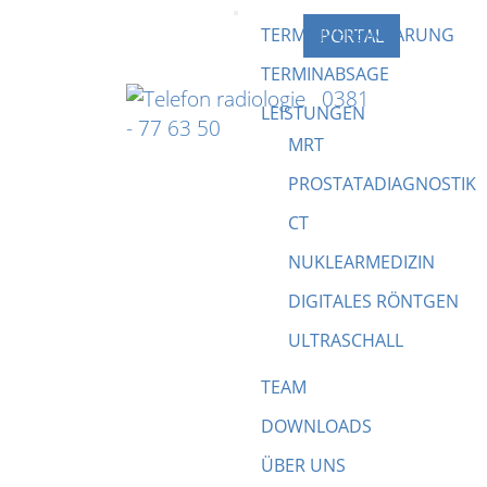
TERMINVEREINBARUNG
PORTAL
TERMINABSAGE
0381
LEISTUNGEN
- 77 63 50
MRT
PROSTATADIAGNOSTIK
CT
T)
NUKLEARMEDIZIN
DIGITALES RÖNTGEN
ULTRASCHALL
TEAM
DOWNLOADS
ÜBER UNS