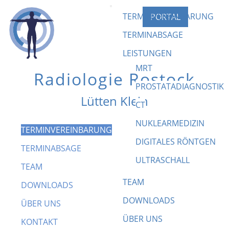
TERMINVEREINBARUNG
PORTAL
TERMINABSAGE
LEISTUNGEN
MRT
Radiologie Rostock
PROSTATADIAGNOSTIK
Lütten Klein
CT
NUKLEARMEDIZIN
TERMINVEREINBARUNG
Terminvereinbarung
DIGITALES RÖNTGEN
TERMINABSAGE
ULTRASCHALL
TEAM
TEAM
Für
Terminvereinbarungen nutzen Sie bitte unser
DOWNLOADS
neues Portal
, das Ihnen rund um die Uhr zur
DOWNLOADS
ÜBER UNS
Verfügung steht.
ÜBER UNS
KONTAKT