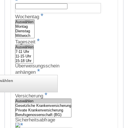
*
*
Wochentag
*
Tageszeit
Überweisungsschein
*
anhängen
swählen
*
Versicherung
Sicherheitsabfrage
*