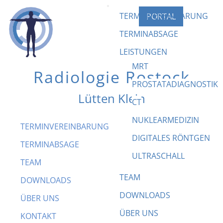
TERMINVEREINBARUNG
PORTAL
TERMINABSAGE
LEISTUNGEN
MRT
Radiologie Rostock
PROSTATADIAGNOSTIK
Lütten Klein
CT
Kontakt
NUKLEARMEDIZIN
TERMINVEREINBARUNG
DIGITALES RÖNTGEN
TERMINABSAGE
Telefon
0381/77 63 5 - 0
ULTRASCHALL
TEAM
Telefax
0381/77 63 5 - 29
TEAM
DOWNLOADS
Allgemeine
praxis@radiologie-
DOWNLOADS
ÜBER UNS
Anfragen
rostock.de
(Keine Terminvergabe!)
ÜBER UNS
KONTAKT