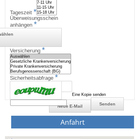
*
Tageszeit
Überweisungsschein
*
anhängen
wählen
*
Versicherung
*
Sicherheitsabfrage
Eine Kopie senden
Anfahrt